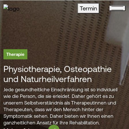
Termin
Men
Training
Modernes
Trainingskonzept
Unser Engagement für Ihre Gesundheit und Ihr
Wohlbefinden endet nicht nach der Therapieeinheit.
Mit einem modernen Trainingskonzept begleiten wir
Ihren Weg auch weiterhin. Unsere Therapeuten und
Therapeutinnen erstellen einen maßgeschneiderten
Trainingsplan und arbeiten mit Ihnen an Ihren Zielen.